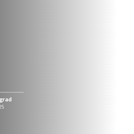
ograd
25