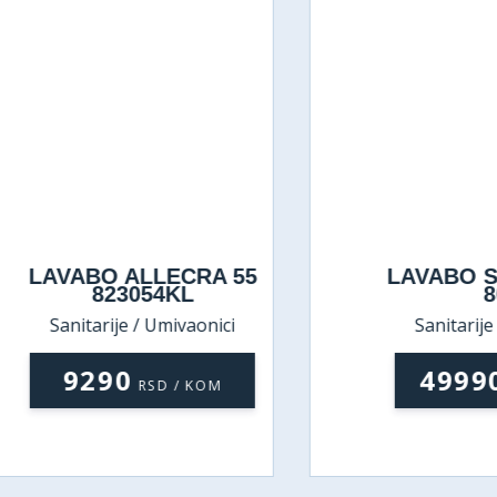
AVABO ALLECRA 55
LAVABO STOJ
823054KL
8018
Sanitarije / Umivaonici
Sanitarije / Um
9290
49990
RSD / KOM
RS