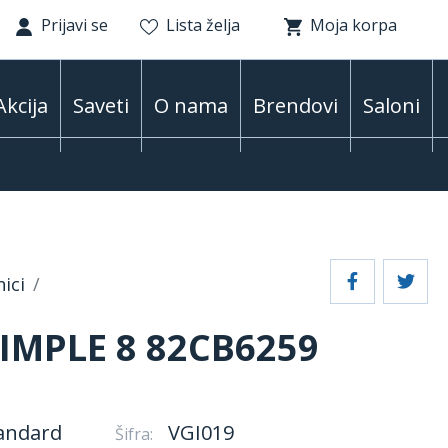
Prijavi se
Lista želja
Moja korpa
Akcija
Saveti
O nama
Brendovi
Saloni
ici
IMPLE 8 82CB6259
andard
VGI019
Šifra: