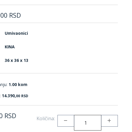
,
00
RSD
Umivaonici
KINA
36 x 36 x 13
anju:
1.00 kom
:
14.390,
00
RSD
0
RSD
Količina: