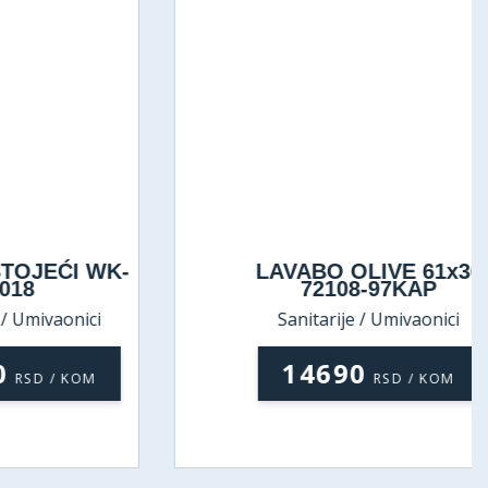
EĆI WK-
LAVABO OLIVE 61x36
72108-97KAP
ivaonici
Sanitarije / Umivaonici
14690
D / KOM
RSD / KOM