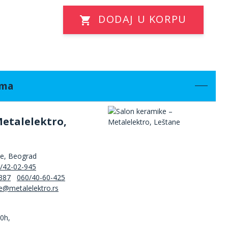
DODAJ U KORPU
ama
Metalelektro,
ne, Beograd
/42-02-945
387
060/40-60-425
00h,