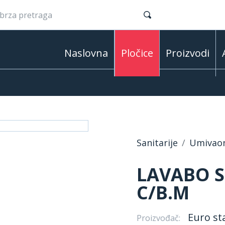
Naslovna
Pločice
Proizvodi
Sanitarije
Umivaon
LAVABO S
C/B.M
Euro st
Proizvođač: