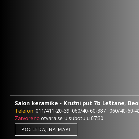
Salon keramike - Kružni put 7b Leštane, Be
Telefon:
011/411-20-39
060/40-60-387
060/40-60-4
Zatvoreno
otvara se u subotu u 07:30
POGLEDAJ NA MAPI