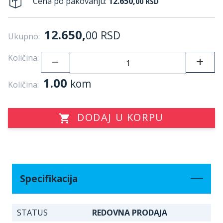
Cena po pakovanju:
12.650,
00
RSD
12.650,
00
RSD
Ukupno:
Količina:
1.00
kom
Količina:
DODAJ U KORPU
Specifikacija
STATUS
REDOVNA PRODAJA