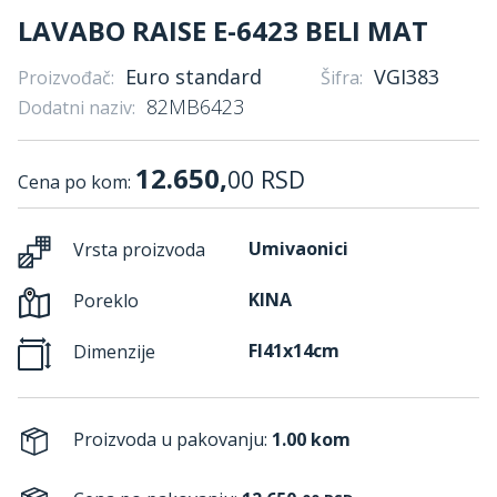
LAVABO RAISE E-6423 BELI MAT
Euro standard
VGI383
Proizvođač:
Šifra:
82MB6423
Dodatni naziv:
12.650,
00
RSD
Cena po kom:
Umivaonici
Vrsta proizvoda
KINA
Poreklo
FI41x14cm
Dimenzije
Proizvoda u pakovanju:
1.00 kom