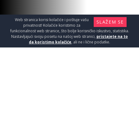
Web stranica korisi kolačiće i poštuje vašu
SLAŽEM SE
privatnost! Kolačiće koristimo za
funkcionalnost web stranice, što bolje korisničko iskustvo, statistika.
Nastavljajući svoju posetu na našoj web stranici,
pristajete na to
da koristimo kolačiće
, ali ne i lične podatke.