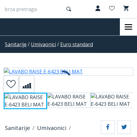
Sanitarije
/
Umivaonici
/
Euro standard
Sanitarije
Umivaonici