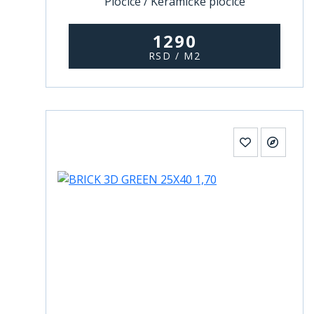
Pločice / Keramičke pločice
1290
RSD / M2