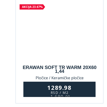
AKCIJA 23.67%
ERAWAN SOFT TR WARM 20X60
1,44
Pločice / Keramičke pločice
1289.98
RSD / M2
1.690,
00