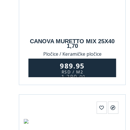
CANOVA MURETTO MIX 25X40
1,70
Pločice / Keramičke pločice
989.95
RSD / M2
1.290,
00