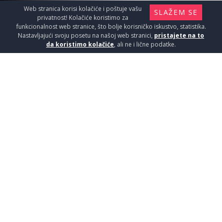
Web stranica korisi kolačiće i poštuje vašu
SLAŽEM SE
privatnost! Kolačiće koristimo za
funkcionalnost web stranice, što bolje korisničko iskustvo, statistika.
Nastavljajući svoju posetu na našoj web stranici,
pristajete na to
da koristimo kolačiće
, ali ne i lične podatke.