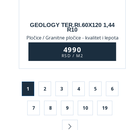
GEOLOGY TER.RI.60X120 1,44
R10
Pločice / Granitne pločice - kvalitet i lepota
koji traju
4990
RSD / M2
1
2
3
4
5
6
7
8
9
10
19