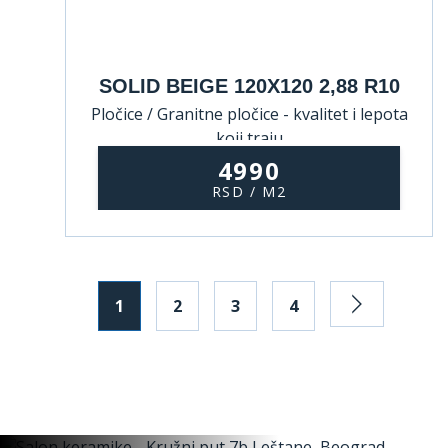
SOLID BEIGE 120X120 2,88 R10
Pločice / Granitne pločice - kvalitet i lepota
koji traju
4990
RSD / M2
1
2
3
4