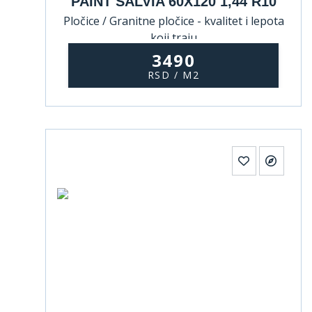
PAINT SALVIA 60X120 1,44 R10
Pločice / Granitne pločice - kvalitet i lepota
koji traju
3490
RSD / M2