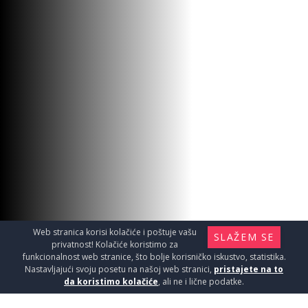
Web stranica korisi kolačiće i poštuje vašu
SLAŽEM SE
privatnost! Kolačiće koristimo za
funkcionalnost web stranice, što bolje korisničko iskustvo, statistika.
Nastavljajući svoju posetu na našoj web stranici,
pristajete na to
da koristimo kolačiće
, ali ne i lične podatke.