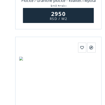
Pločice / Granitne pločice - kvalitet i lepota
koji traju
2950
RSD / M2