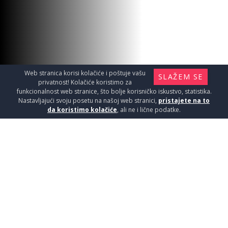
Web stranica korisi kolačiće i poštuje vašu
SLAŽEM SE
privatnost! Kolačiće koristimo za
funkcionalnost web stranice, što bolje korisničko iskustvo, statistika.
Nastavljajući svoju posetu na našoj web stranici,
pristajete na to
da koristimo kolačiće
, ali ne i lične podatke.