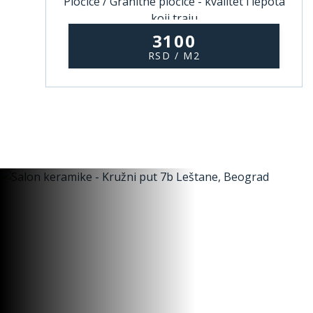
Pločice / Granitne pločice - kvalitet i lepota
koji traju
3100
RSD / M2