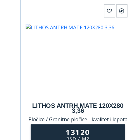
LITHOS ANTRH.MATE 120X280
3,36
Pločice / Granitne pločice - kvalitet i lepota
koji traju
13120
RSD / M2