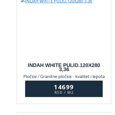
INDAH WHITE PULID.120X280
3,36
Pločice / Granitne pločice - kvalitet i lepota
koji traju
14699
RSD / M2