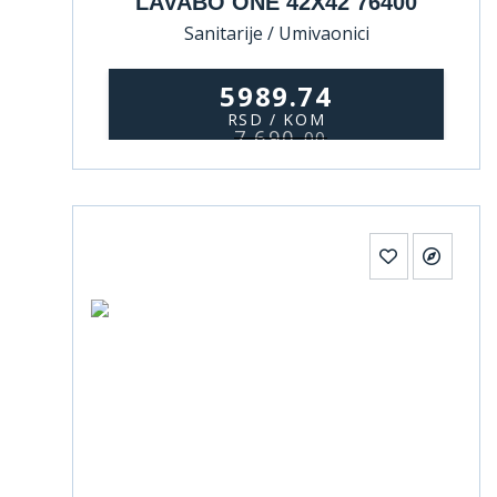
LAVABO ONE 42X42 76400
Sanitarije / Umivaonici
5989.74
RSD / KOM
7.690,
00