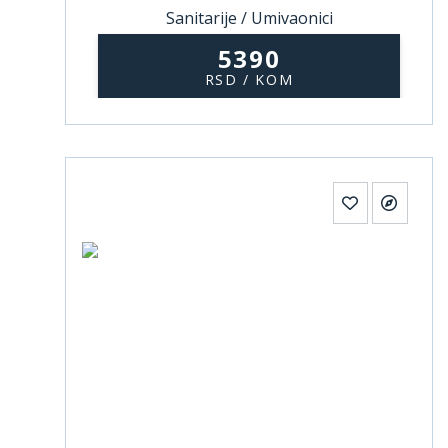
Sanitarije / Umivaonici
5390
RSD / KOM