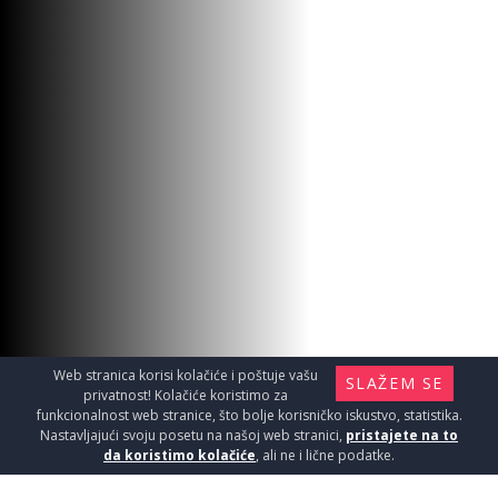
Web stranica korisi kolačiće i poštuje vašu
SLAŽEM SE
privatnost! Kolačiće koristimo za
funkcionalnost web stranice, što bolje korisničko iskustvo, statistika.
Nastavljajući svoju posetu na našoj web stranici,
pristajete na to
da koristimo kolačiće
, ali ne i lične podatke.