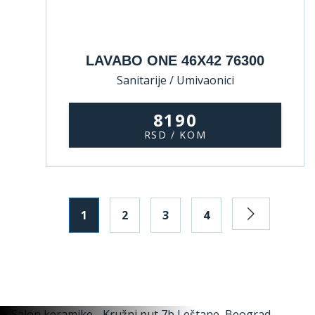
LAVABO ONE 46X42 76300
Sanitarije / Umivaonici
8190
RSD / KOM
1
2
3
4