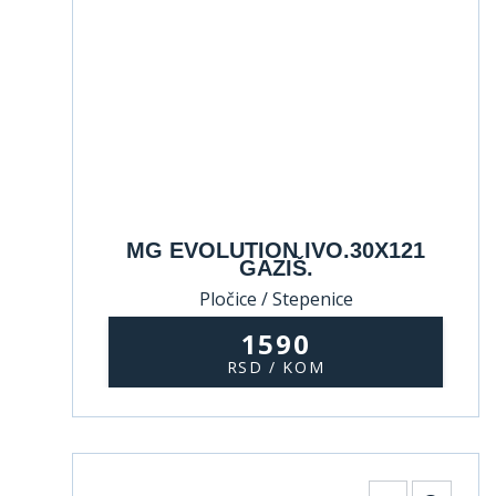
MG EVOLUTION IVO.30X121
GAZIŠ.
Pločice / Stepenice
1590
RSD / KOM