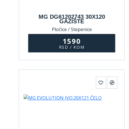
MG DG61202743 30X120
GAZIŠTE
Pločice / Stepenice
1590
RSD / KOM