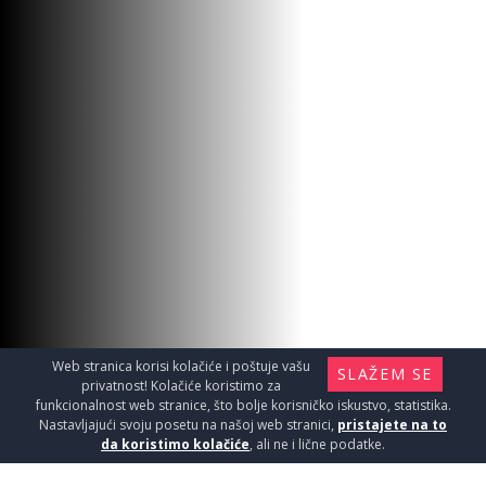
Web stranica korisi kolačiće i poštuje vašu
SLAŽEM SE
privatnost! Kolačiće koristimo za
funkcionalnost web stranice, što bolje korisničko iskustvo, statistika.
Nastavljajući svoju posetu na našoj web stranici,
pristajete na to
da koristimo kolačiće
, ali ne i lične podatke.