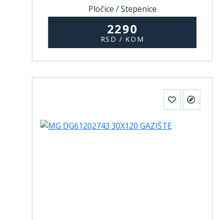
Pločice / Stepenice
2290
RSD / KOM