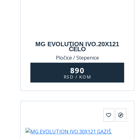
MG EVOLUTION IVO.20X121
ČELO
Pločice / Stepenice
890
RSD / KOM