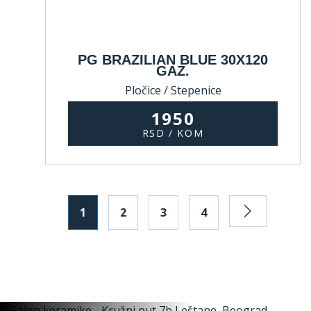
PG BRAZILIAN BLUE 30X120
GAZ.
Pločice / Stepenice
1950
RSD / KOM
1
2
3
4