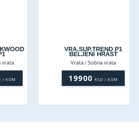
CKWOOD
VRA.SUP.TREND P1
P1
BELJENI HRAST
 vrata
Vrata / Sobna vrata
19900
D / KOM
RSD / KOM