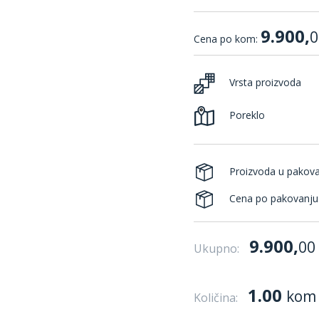
9.900,
0
Cena po kom:
Vrsta proizvoda
Poreklo
Proizvoda u pakov
Cena po pakovanju
9.900,
00
Ukupno:
1.00
kom
Količina: