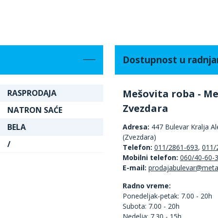
Dostupnost u radnj
Mešovita roba - Me
RASPRODAJA
Zvezdara
NATRON SAĆE
BELA
Adresa:
447 Bulevar Kralja A
(Zvezdara)
/
Telefon:
011/2861-693
,
011/
Mobilni telefon:
060/40-60-
E-mail:
Radno vreme:
Ponedeljak-petak: 7.00 - 20h
Subota: 7.00 - 20h
Nedelja: 7.30 - 15h