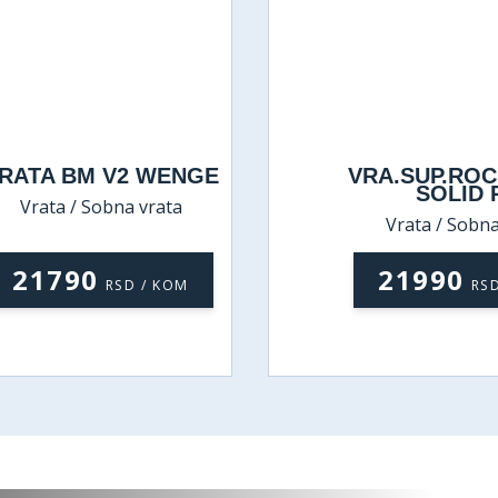
RATA BM V2 WENGE
VRA.SUP.RO
SOLID 
Vrata / Sobna vrata
Vrata / Sobna
21790
21990
RSD / KOM
RS