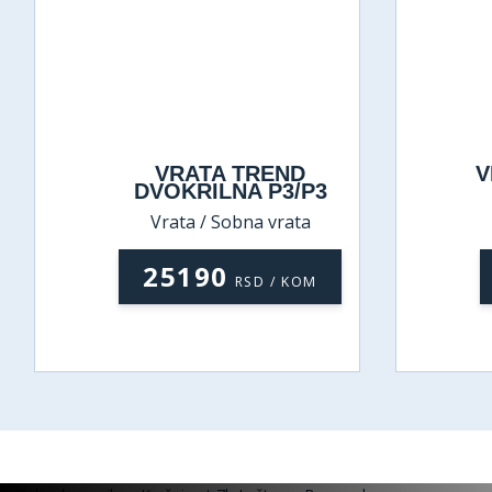
VRATA TREND
V
DVOKRILNA P3/P3
Vrata / Sobna vrata
25190
RSD / KOM