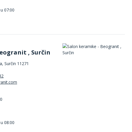
 u 07:00
eogranit , Surčin
, Surčin 11271
82
00
 u 08:00