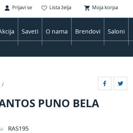
Prijavi se
Lista želja
Moja korpa
Akcija
Saveti
O nama
Brendovi
Saloni
SANTOS PUNO BELA
RAS195
a: