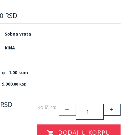
0
RSD
Sobna vrata
KINA
anju:
1.00 kom
:
9.900,
00
RSD
RSD
Količina:
DODAJ U KORPU