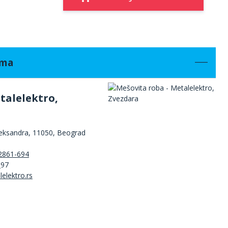
ama
talelektro,
leksandra, 11050, Beograd
2861-694
3
97