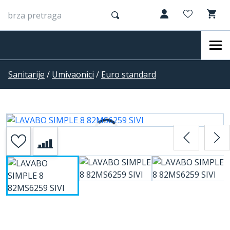
Sanitarije
/
Umivaonici
/
Euro standard