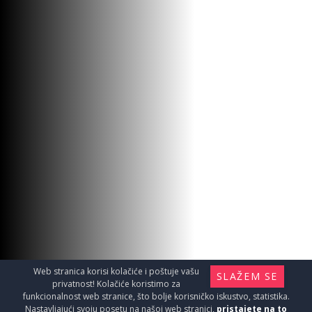
Web stranica korisi kolačiće i poštuje vašu
SLAŽEM SE
privatnost! Kolačiće koristimo za
funkcionalnost web stranice, što bolje korisničko iskustvo, statistika.
Nastavljajući svoju posetu na našoj web stranici,
pristajete na to