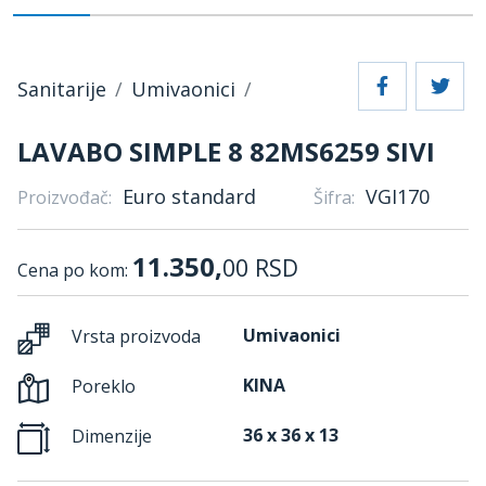
Sanitarije
Umivaonici
LAVABO SIMPLE 8 82MS6259 SIVI
Euro standard
VGI170
Proizvođač:
Šifra:
11.350,
00
RSD
Cena po kom:
Umivaonici
Vrsta proizvoda
KINA
Poreklo
36 x 36 x 13
Dimenzije