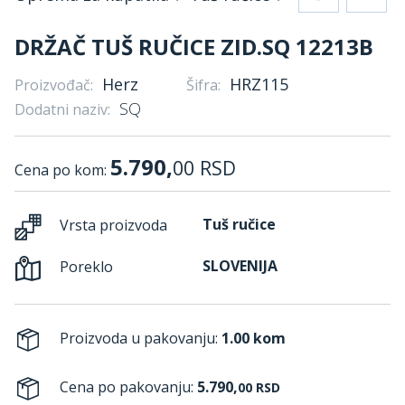
DRŽAČ TUŠ RUČICE ZID.SQ 12213B
Herz
HRZ115
Proizvođač:
Šifra:
SQ
Dodatni naziv:
5.790,
00
RSD
Cena po kom:
Tuš ručice
Vrsta proizvoda
SLOVENIJA
Poreklo
Proizvoda u pakovanju:
1.00 kom
Cena po pakovanju:
5.790,
00
RSD