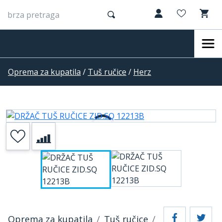
Oprema za kupatila
/
Tuš ručice
/
Herz
Oprema za kupatila
Tuš ručice