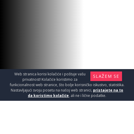
Web stranica korisi kolačiće i poštuje vašu
SLAŽEM SE
privatnost! Kolačiće koristimo za
funkcionalnost web stranice, što bolje korisničko iskustvo, statistika.
Nastavljajući svoju posetu na našoj web stranici,
pristajete na to
da koristimo kolačiće
, ali ne i lične podatke.
TUŠ RUČICA HROM BLISTER
B7000C
Oprema za kupatila / Tuš ručice