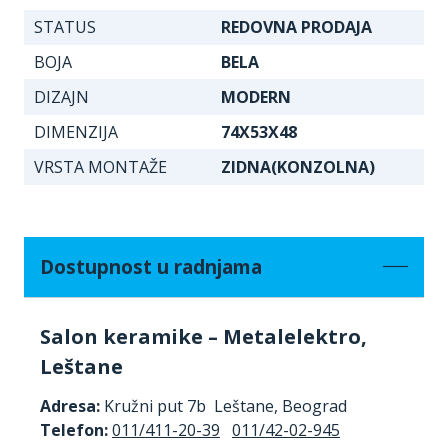
STATUS
REDOVNA PRODAJA
BOJA
BELA
DIZAJN
MODERN
DIMENZIJA
74X53X48
VRSTA MONTAŽE
ZIDNA(KONZOLNA)
Dostupnost u radnjama
Salon keramike – Metalelektro,
Leštane
Adresa:
Kružni put 7b Leštane, Beograd
Telefon:
011/411-20-39
011/42-02-945