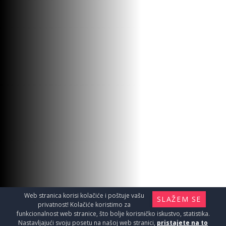
Web stranica korisi kolačiće i poštuje vašu
SLAŽEM SE
privatnost! Kolačiće koristimo za
funkcionalnost web stranice, što bolje korisničko iskustvo, statistika.
Nastavljajući svoju posetu na našoj web stranici,
pristajete na to