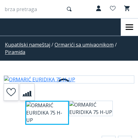
Kupatilski nameštaj
/
Ormarići sa umivaonikom
/
Piramida