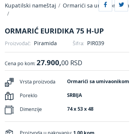
Kupatilski nameštaj
Ormarići sa umivaonikom
ORMARIĆ EURIDIKA 75 H-UP
Piramida
PIR039
Proizvođač:
Šifra:
27.900,
00
RSD
Cena po kom:
Ormarići sa umivaonikom
Vrsta proizvoda
SRBIJA
Poreklo
74 x 53 x 48
Dimenzije
Proizvoda u pakovanju:
1.00 kom