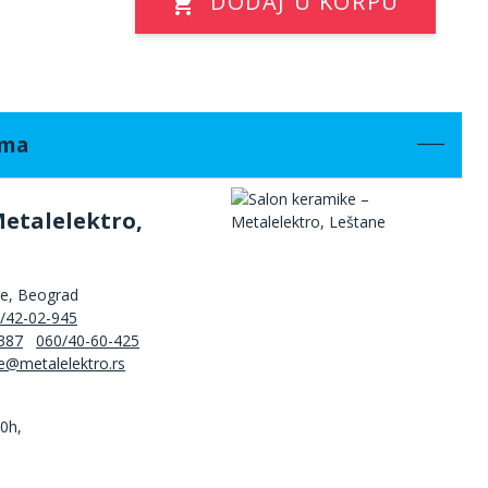
DODAJ U KORPU
ama
Metalelektro,
ne, Beograd
/42-02-945
387
060/40-60-425
00h,