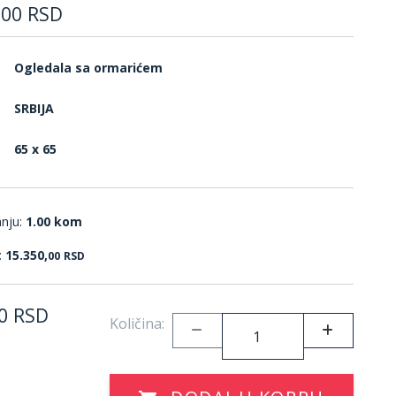
,
00
RSD
Ogledala sa ormarićem
SRBIJA
65 x 65
anju:
1.00 kom
:
15.350,
00
RSD
0
RSD
Količina: