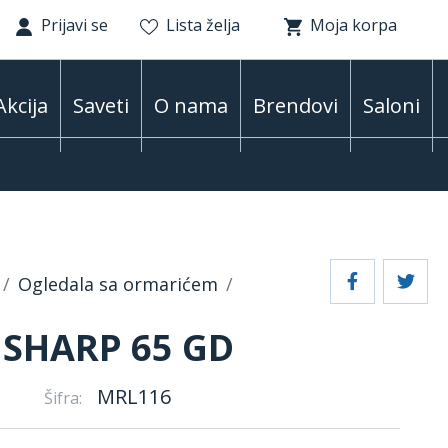
Prijavi se
Lista želja
Moja korpa
Akcija
Saveti
O nama
Brendovi
Saloni
Ogledala sa ormarićem
SHARP 65 GD
MRL116
Šifra: