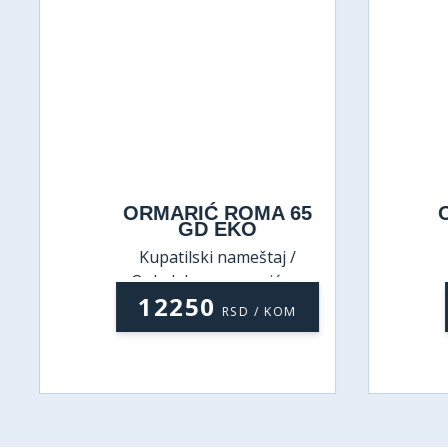
ORMARIĆ ROMA 65
O
GD EKO
Kupatilski nameštaj /
Ogledala sa ormarićem
12250
RSD / KOM