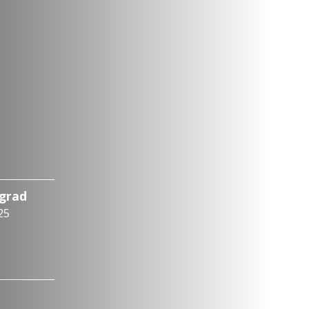
ograd
25