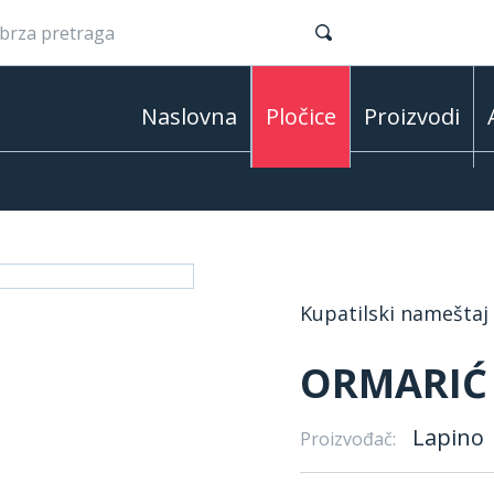
Naslovna
Pločice
Proizvodi
Kupatilski nameštaj
ORMARIĆ 
Lapino
Proizvođač: