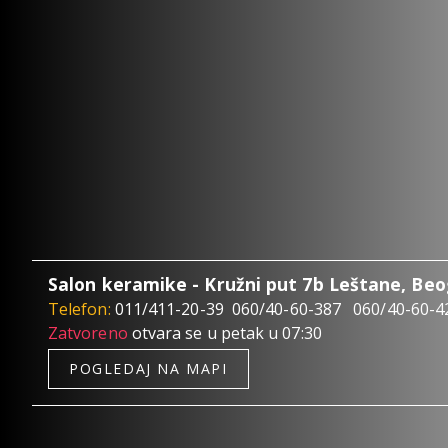
Salon keramike - Kružni put 7b Leštane, Be
Telefon:
011/411-20-39
060/40-60-387
060/40-60-4
Zatvoreno
otvara se u petak u 07:30
POGLEDAJ NA MAPI