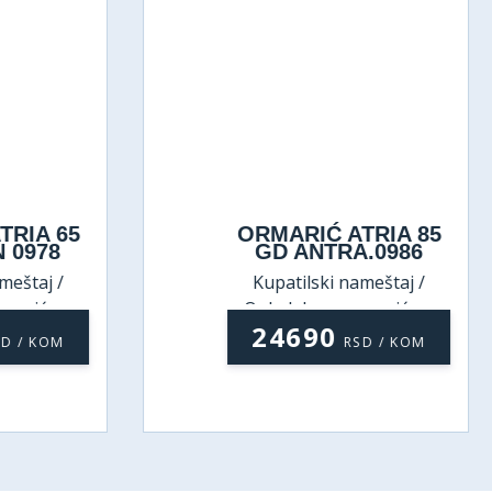
RIA 65
ORMARIĆ ATRIA 85
 0978
GD ANTRA.0986
eštaj /
Kupatilski nameštaj /
rmarićem
Ogledala sa ormarićem
24690
D / KOM
RSD / KOM