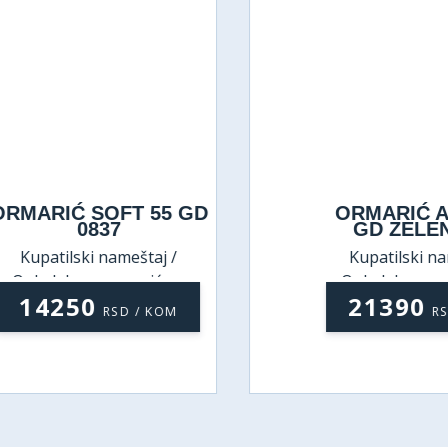
RMARIĆ SOFT 55 GD
ORMARIĆ AT
0837
GD ZELEN
Kupatilski nameštaj /
Kupatilski nam
Ogledala sa ormarićem
Ogledala sa o
14250
21390
RSD / KOM
RS