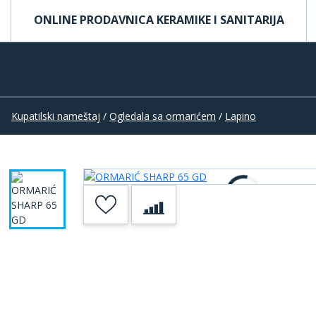
ONLINE PRODAVNICA KERAMIKE I SANITARIJA
Kupatilski nameštaj
/
Ogledala sa ormarićem
/
Lapino