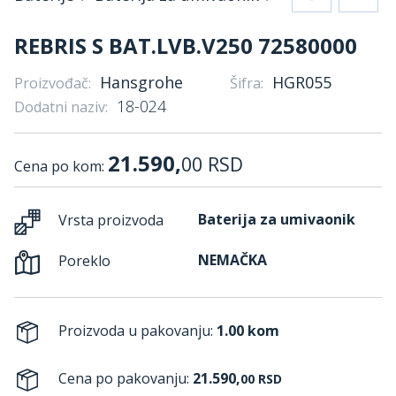
REBRIS S BAT.LVB.V250 72580000
Hansgrohe
HGR055
Proizvođač:
Šifra:
18-024
Dodatni naziv:
21.590,
00
RSD
Cena po kom:
Baterija za umivaonik
Vrsta proizvoda
NEMAČKA
Poreklo
Proizvoda u pakovanju:
1.00 kom
Cena po pakovanju:
21.590,
00
RSD