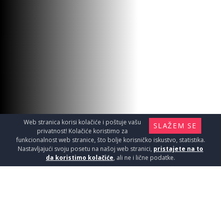
Web stranica korisi kolačiće i poštuje vašu
SLAŽEM SE
privatnost! Kolačiće koristimo za
funkcionalnost web stranice, što bolje korisničko iskustvo, statistika.
Nastavljajući svoju posetu na našoj web stranici,
pristajete na to
da koristimo kolačiće
, ali ne i lične podatke.
LAVA BAT.SUDOPERA ŽUTA
BLA400Y
Baterije / Baterija za umivaonik