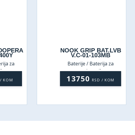
UDOPERA
NOOK GRIP BAT.LVB
400Y
V.C-01-103MB
rija za
Baterije / Baterija za
ik
umivaonik
13750
 / KOM
RSD / KOM