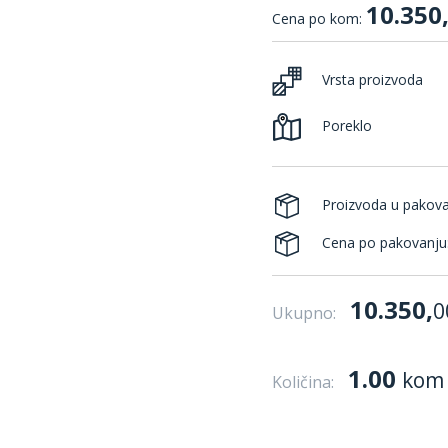
10.350
Cena po kom:
Vrsta proizvoda
Poreklo
Proizvoda u pakov
Cena po pakovanju
10.350,
0
Ukupno:
1.00
kom
Količina: