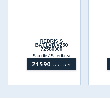
REBRIS S
BAT.LVB.V250
72580000
Baterije / Baterija za
umivaonik
21590
RSD / KOM