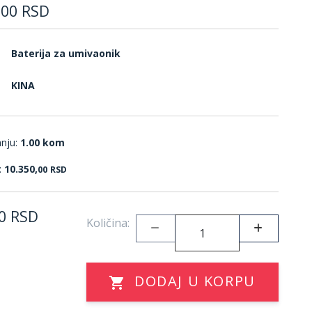
,
00
RSD
Baterija za umivaonik
KINA
anju:
1.00 kom
:
10.350,
00
RSD
0
RSD
Količina:
DODAJ U KORPU