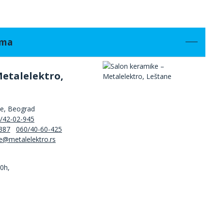
ama
Metalelektro,
ne, Beograd
/42-02-945
387
060/40-60-425
00h,