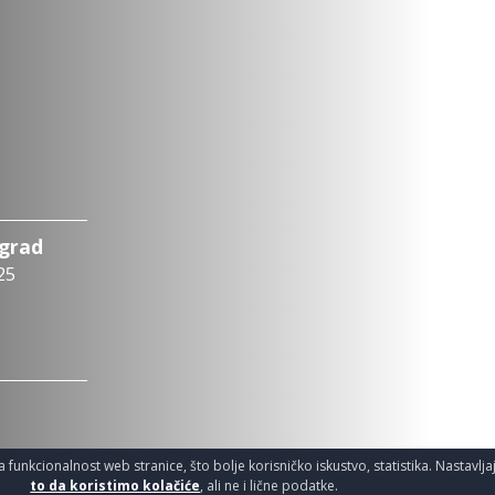
ograd
25
a funkcionalnost web stranice, što bolje korisničko iskustvo, statistika. Nastavlj
to da koristimo kolačiće
, ali ne i lične podatke.