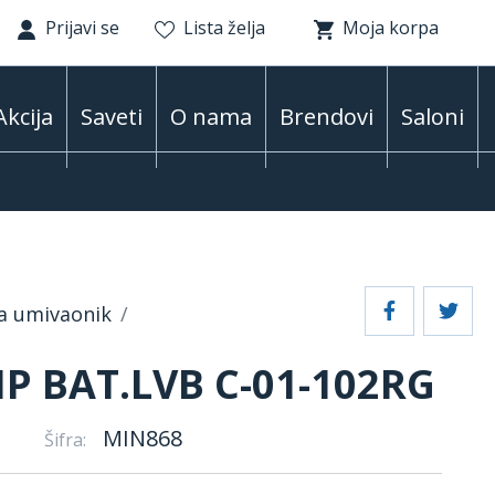
Prijavi se
Lista želja
Moja korpa
Akcija
Saveti
O nama
Brendovi
Saloni
za umivaonik
P BAT.LVB C-01-102RG
MIN868
Šifra: