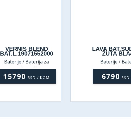
VERNIS BLEND
LAVA BAT.S
BAT.L.19071552000
ŽUTA BLA
Baterije / Baterija za
Baterije / Bate
umivaonik
umivaon
15790
6790
RSD / KOM
RSD