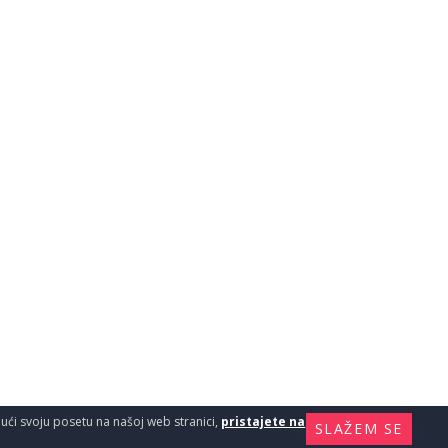
ajući svoju posetu na našoj web stranici,
pristajete na
SLAŽEM SE