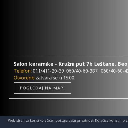
Salon keramike - Kružni put 7b Leštane, Be
Telefon:
011/411-20-39
060/40-60-387
060/40-60-4
Otvoreno
zatvara se u 15:00
POGLEDAJ NA MAPI
Web stranica korisi kolačiće i poštuje vašu privatnost! Kolačiće koristimo z