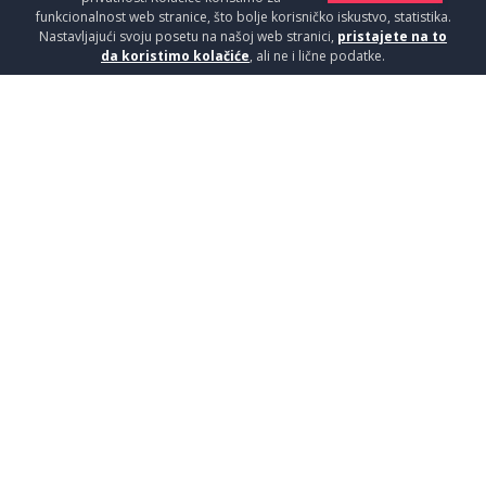
funkcionalnost web stranice, što bolje korisničko iskustvo, statistika.
Nastavljajući svoju posetu na našoj web stranici,
pristajete na to
da koristimo kolačiće
, ali ne i lične podatke.
LAVA BAT.SUDOPERA ŽUTA
BLA400Y