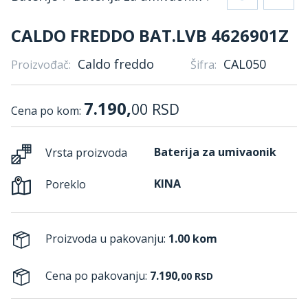
CALDO FREDDO BAT.LVB 4626901Z
Caldo freddo
CAL050
Proizvođač:
Šifra:
7.190,
00
RSD
Cena po kom:
Baterija za umivaonik
Vrsta proizvoda
KINA
Poreklo
Proizvoda u pakovanju:
1.00 kom
Cena po pakovanju:
7.190,
00
RSD