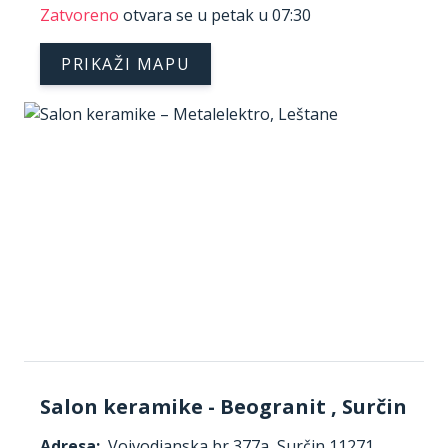
Zatvoreno
otvara se u petak u 07:30
PRIKAŽI MAPU
Salon keramike - Beogranit , Surčin
Adresa:
Vojvodjanska br 377a, Surčin 11271