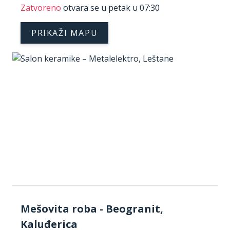
Zatvoreno
otvara se u petak u 07:30
PRIKAŽI MAPU
Mešovita roba - Beogranit,
Kaluđerica