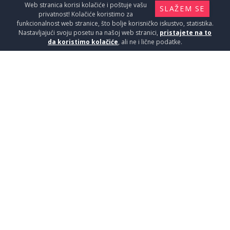
Web stranica korisi kolačiće i poštuje vašu
SLAŽEM SE
privatnost! Kolačiće koristimo za
funkcionalnost web stranice, što bolje korisničko iskustvo, statistika.
Nastavljajući svoju posetu na našoj web stranici,
pristajete na to
da koristimo kolačiće
, ali ne i lične podatke.