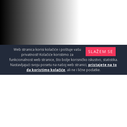
Web stranica korisi kolačiće i poštuje vašu
SLAŽEM SE
privatnost! Kolačiće koristimo za
funkcionalnost web stranice, što bolje korisničko iskustvo, statistika.
Nastavljajući svoju posetu na našoj web stranici,
pristajete na to
da koristimo kolačiće
, ali ne i lične podatke.