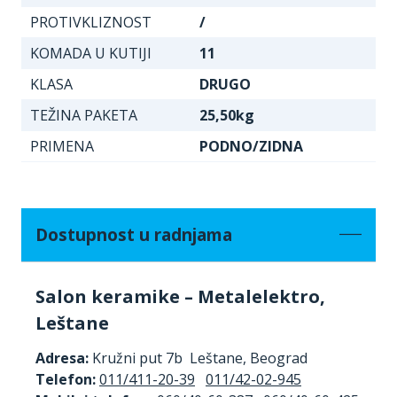
PROTIVKLIZNOST
/
KOMADA U KUTIJI
11
KLASA
DRUGO
TEŽINA PAKETA
25,50kg
PRIMENA
PODNO/ZIDNA
Dostupnost u radnjama
Salon keramike – Metalelektro,
Leštane
Adresa:
Kružni put 7b Leštane, Beograd
Telefon:
011/411-20-39
011/42-02-945