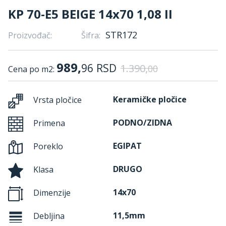
KP 70-E5 BEIGE 14x70 1,08 II
STR172
Proizvođač:
Šifra:
989,
96
RSD
1.390,
00
Cena po m2:
Keramičke pločice
Vrsta pločice
PODNO/ZIDNA
Primena
EGIPAT
Poreklo
DRUGO
Klasa
14x70
Dimenzije
11,5mm
Debljina