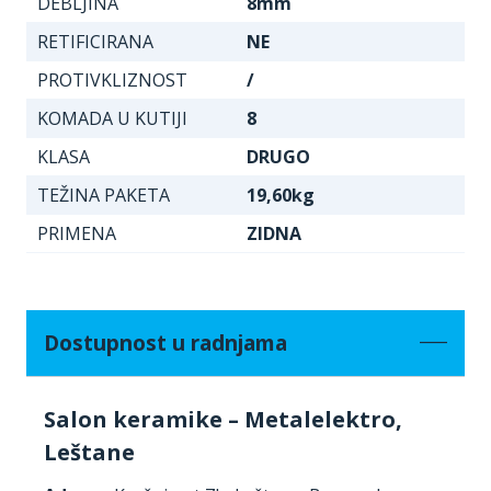
DEBLJINA
8mm
RETIFICIRANA
NE
PROTIVKLIZNOST
/
KOMADA U KUTIJI
8
KLASA
DRUGO
TEŽINA PAKETA
19,60kg
PRIMENA
ZIDNA
Dostupnost u radnjama
Salon keramike – Metalelektro,
Leštane