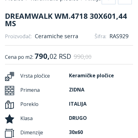
DREAMWALK WM.4718 30X601,44
MS
Ceramiche serra
RAS929
Proizvođač:
Šifra:
790,
02
RSD
990,
00
Cena po m2:
Keramičke pločice
Vrsta pločice
ZIDNA
Primena
ITALIJA
Poreklo
DRUGO
Klasa
30x60
Dimenzije