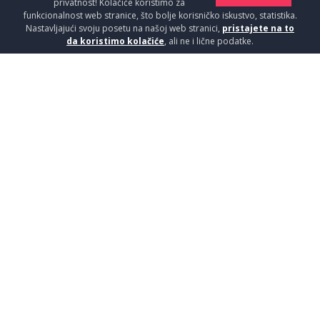
privatnost! Kolačiće koristimo za
funkcionalnost web stranice, što bolje korisničko iskustvo, statistika.
Nastavljajući svoju posetu na našoj web stranici,
pristajete na to
da koristimo kolačiće
, ali ne i lične podatke.
OIKOS ANTRACIT.7037 45X45