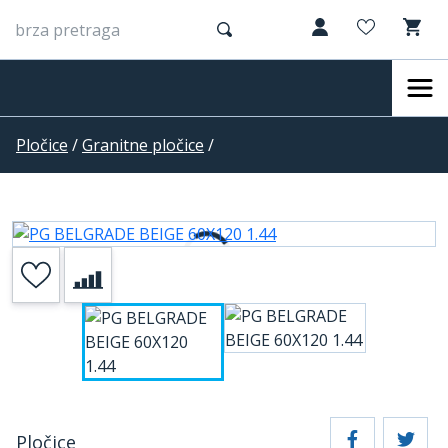
Pločice
/
Granitne pločice
/
Pločice