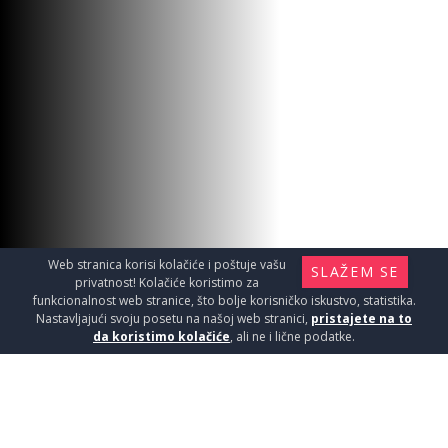
Web stranica korisi kolačiće i poštuje vašu
SLAŽEM SE
privatnost! Kolačiće koristimo za
funkcionalnost web stranice, što bolje korisničko iskustvo, statistika.
Nastavljajući svoju posetu na našoj web stranici,
pristajete na to
da koristimo kolačiće
, ali ne i lične podatke.