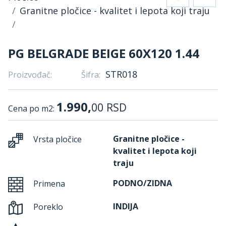
Granitne pločice - kvalitet i lepota koji traju
PG BELGRADE BEIGE 60X120 1.44
STR018
Proizvođač:
Šifra:
1.990,
00
RSD
Cena po m2:
Granitne pločice -
Vrsta pločice
kvalitet i lepota koji
traju
PODNO/ZIDNA
Primena
INDIJA
Poreklo