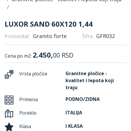
LUXOR SAND 60X120 1,44
Granito forte
GFR032
Proizvođač:
Šifra:
2.450,
00
RSD
Cena po m2:
Granitne pločice -
Vrsta pločice
kvalitet i lepota koji
traju
PODNO/ZIDNA
Primena
ITALIJA
Poreklo
I KLASA
Klasa