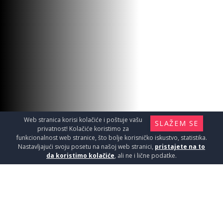
Web stranica korisi kolačiće i poštuje vašu
SLAŽEM SE
privatnost! Kolačiće koristimo za
funkcionalnost web stranice, što bolje korisničko iskustvo, statistika.
Nastavljajući svoju posetu na našoj web stranici,
pristajete na to
da koristimo kolačiće
, ali ne i lične podatke.